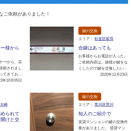
なご依頼がありました！
鍵の交換
区
エリア：
杉並区荻窪
ナー様から
合鍵はあっても
お客様からお電話が入った。
ナーから、店
ご依頼内容は、娘様が鍵をな
依頼されまし
くしたので鍵を交換したいと
ってきてお
のことだった。 早速現場へ
2020年12月23日
ーズではなく
23年10月05日
向かうこと30…
、新…
鍵の交換
区大崎
エリア：
荒川区荒川
詰められて
知人のご紹介で
鍵開けと交
賃貸マンションの鍵の交換作
業がありました。 賃貸マン