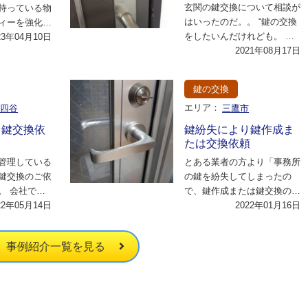
玄関の鍵交換について相談が
持っている物
はいったのだ。。 “鍵の交換
ィーを強化し
をしたいんだけれども。 今
風に相談され
23年04月10日
使っている扉に新しい鍵をつ
2021年08月17日
に…
けることは出来…
鍵の交換
区四谷
エリア：
三鷹市
ら鍵交換依
鍵紛失により鍵作成ま
たは交換依頼
管理している
とある業者の方より「事務所
鍵交換のご依
の鍵を紛失してしまったの
。 会社で一
で、鍵作成または鍵交換の対
要があるとの
22年05月14日
応はできますか。」とのこと
2022年01月16日
積…
でいざ現場へ出動で…
事例紹介一覧を見る