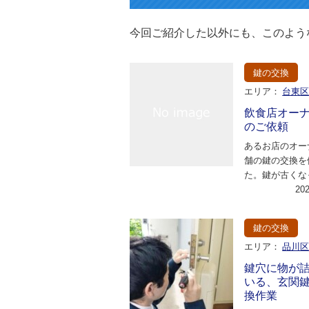
今回ご紹介した以外にも、このよう
鍵の交換
エリア：
台東
飲食店オー
のご依頼
あるお店のオー
舗の鍵の交換を
た。鍵が古くな
り、動作がスム
20
なっていたため
鍵の交換
エリア：
品川
鍵穴に物が
いる、玄関
換作業