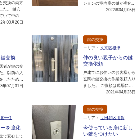
と交換の両方
ションの室内扉の鍵が劣化が
した。 鍵穴
進み、開きにくいなど不具合
2022年04月05日
ていて中のも
が最近になって頻…
出していたけ
22年03月26日
詰…
鍵の交換
区
エリア：
文京区根津
う鍵交換
仲の良い親子からの鍵
交換依頼
居者が鍵の交
戸建てにお住いのお客様から
た。以前の入
玄関の鍵交換の作業依頼入り
をしたため、
ました。 ご依頼は現場に住
付ける必要が
23年07月31日
むお父様の息子さんからで、
2021年04月23日
下…
最近父親の実…
鍵の交換
区北千住
エリア：
世田谷区用賀
ィーを強化
今使っている扉に新し
い鍵をつけたい
世で安心して