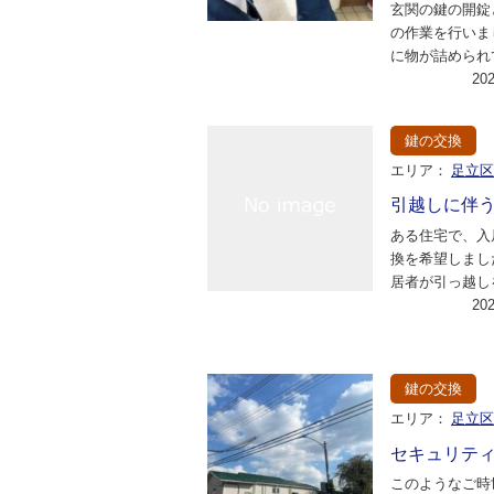
玄関の鍵の開錠
の作業を行いま
に物が詰められ
のを自分で取り
20
れど、まだ中に
鍵の交換
エリア：
足立
引越しに伴
ある住宅で、入
換を希望しまし
居者が引っ越し
新しい鍵を取り
20
ありました。以
鍵の交換
エリア：
足立
セキュリテ
このようなご時