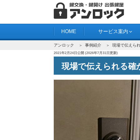
コ
ン
テ
アンロック
ン
HOME
サービス案内
ツ
アンロック
事例紹介
現場で伝えら
へ
投
2021年2月24日
公開 (
2026年7月31日
更新)
ス
稿
キ
現場で伝えられる確
日:
ッ
プ