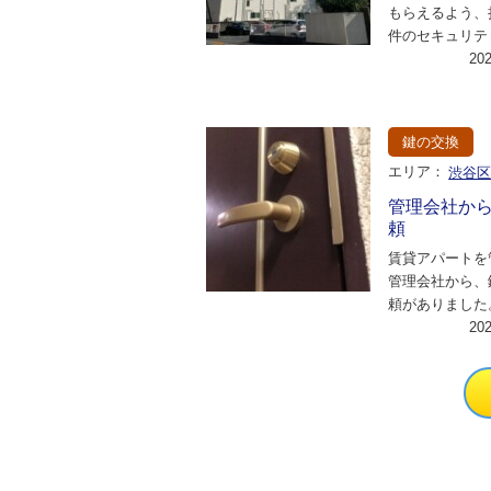
もらえるよう、
件のセキュリテ
たい。 こんな
20
たのは、足立区
鍵の交換
エリア：
渋谷
管理会社か
頼
賃貸アパートを
管理会社から、
頼がありました
度稟議を通す必
20
ことで、現地見