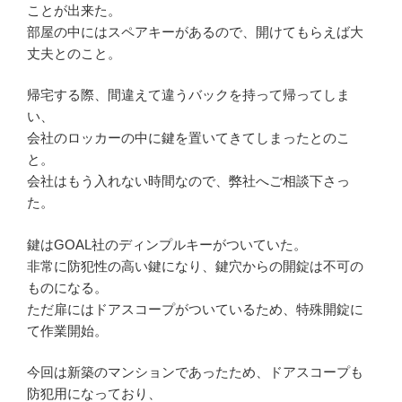
ことが出来た。
部屋の中にはスペアキーがあるので、開けてもらえば大
丈夫とのこと。
帰宅する際、間違えて違うバックを持って帰ってしま
い、
会社のロッカーの中に鍵を置いてきてしまったとのこ
と。
会社はもう入れない時間なので、弊社へご相談下さっ
た。
鍵はGOAL社のディンプルキーがついていた。
非常に防犯性の高い鍵になり、鍵穴からの開錠は不可の
ものになる。
ただ扉にはドアスコープがついているため、特殊開錠に
て作業開始。
今回は新築のマンションであったため、ドアスコープも
防犯用になっており、