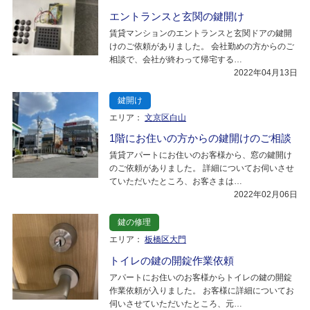
エントランスと玄関の鍵開け
賃貸マンションのエントランスと玄関ドアの鍵開
けのご依頼がありました。 会社勤めの方からのご
相談で、会社が終わって帰宅する…
2022年04月13日
鍵開け
エリア：
文京区白山
1階にお住いの方からの鍵開けのご相談
賃貸アパートにお住いのお客様から、窓の鍵開け
のご依頼がありました。 詳細についてお伺いさせ
ていただいたところ、お客さまは…
2022年02月06日
鍵の修理
エリア：
板橋区大門
トイレの鍵の開錠作業依頼
アパートにお住いのお客様からトイレの鍵の開錠
作業依頼が入りました。 お客様に詳細についてお
伺いさせていただいたところ、元…