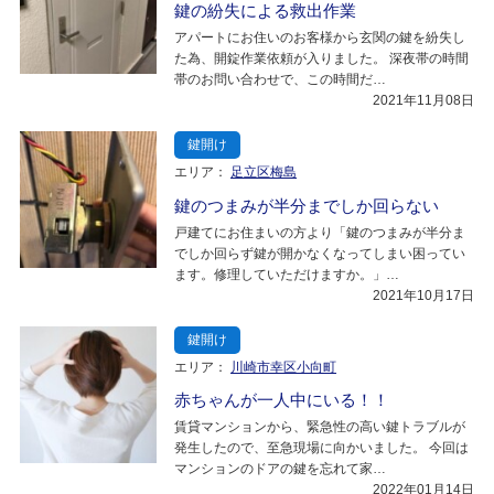
鍵の紛失による救出作業
アパートにお住いのお客様から玄関の鍵を紛失し
た為、開錠作業依頼が入りました。 深夜帯の時間
帯のお問い合わせで、この時間だ…
2021年11月08日
鍵開け
エリア：
足立区梅島
鍵のつまみが半分までしか回らない
戸建てにお住まいの方より「鍵のつまみが半分ま
でしか回らず鍵が開かなくなってしまい困ってい
ます。修理していただけますか。」…
2021年10月17日
鍵開け
エリア：
川崎市幸区小向町
赤ちゃんが一人中にいる！！
賃貸マンションから、緊急性の高い鍵トラブルが
発生したので、至急現場に向かいました。 今回は
マンションのドアの鍵を忘れて家…
2022年01月14日