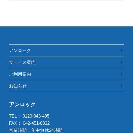
ゴ
リ
ー
アンロック
サービス案内
ご利用案内
お知らせ
アンロック
TEL：
0120-043-495
FAX： 042-451-8332
営業時間：年中無休24時間