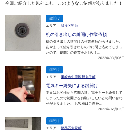
今回ご紹介した以外にも、このようなご依頼がありました！
鍵開け
エリア：
渋谷区初台
机の引き出しの鍵開け作業依頼
机の引き出しの鍵開けの作業依頼がありました。
あやまって鍵を引き出しの中に閉じ込めてしまっ
たので、鍵開けの作業をお願いし…
2022年03月06日
鍵開け
エリア：
川崎市中原区新丸子町
電気キー紛失による鍵開け
本日はお客様から玄関の鍵、電子キーを紛失して
しまったので鍵開けをお願いしたいとの問い合わ
せがありました。 お客様はご自身…
2022年02月02日
鍵開け
エリア：
練馬区大泉町