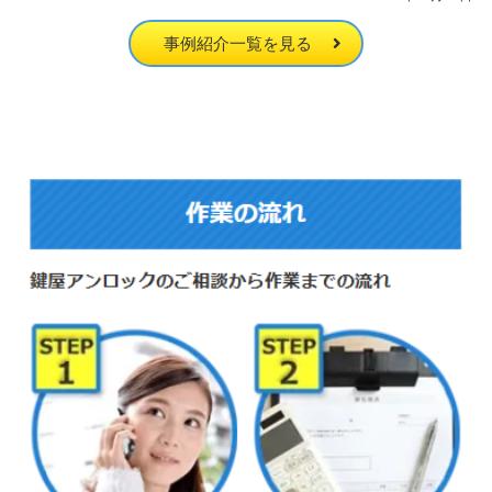
事例紹介一覧を見る