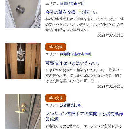
エリア：
目黒区自由が丘
会社の鍵を交換して欲しい
会社の事務の方から連絡をもらったのだった。 “鍵
の交換をお願いしたいのだが…” との事だったので
希望の日時を伺い専門スタ…
2021年07月23日
鍵の交換
エリア：
武蔵野市吉祥寺本町
可能性はゼロとはいえない。
引き戸の鍵交換のご相談をいただいた。 最後の一
本の鍵を紛失してしまい家に入れないので、鍵開
けと交換を頼みたいとの事。 現…
2021年01月02日
鍵の交換
エリア：
渋谷区恵比寿
マンション玄関ドアの鍵開けと鍵交換作
業依頼
お客様からのご依頼で、マンションの玄関ドアの