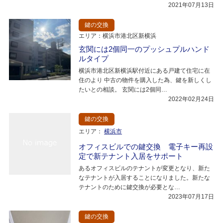
2021年07月13日
鍵の交換
エリア：横浜市港北区新横浜
玄関には2個同一のプッシュプルハンド
ルタイプ
横浜市港北区新横浜駅付近にある戸建て住宅に在
住のより 中古の物件を購入した為、鍵を新しくし
たいとの相談。 玄関には2個同…
2022年02月24日
鍵の交換
エリア：
横浜市
オフィスビルでの鍵交換 電子キー再設
定で新テナント入居をサポート
あるオフィスビルのテナントが変更となり、新た
なテナントが入居することになりました。新たな
テナントのために鍵交換が必要とな…
2023年07月17日
鍵の交換