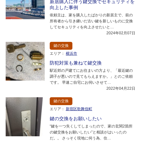
新居購入に伴う鍵交換でセキュリティを
向上した事例
依頼主は、家を購入したばかりの新居主で、前の
所有者から引き継いだ古い鍵を新しいものに交換
してセキュリティを向上させたいと…
2024年02月07日
鍵の交換
エリア：
横浜市
防犯対策も兼ねて鍵交換
駅近郊の戸建てにお住まいの方より、「最近鍵の
調子が悪いので見てもらえますか。」とのご依頼
です。 早速ご自宅にお伺いさせて…
2022年04月22日
鍵の交換
エリア：
新宿区歌舞伎町
鍵の交換をお願いしたい
“鍵を一つ失くしてしまったので、家の玄関2箇所
の鍵交換をお願いしたい”と相談がはいったの
だ。。 さっそく現地に伺う為、住…