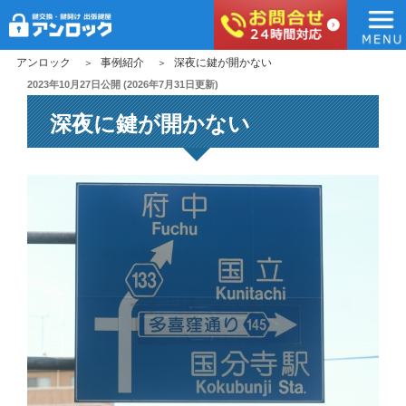
アンロック
コ
アンロック
事例紹介
深夜に鍵が開かない
ン
投
2023年10月27日
公開 (
2026年7月31日
更新)
稿
テ
深夜に鍵が開かない
日:
ン
ツ
へ
ス
キ
ッ
プ