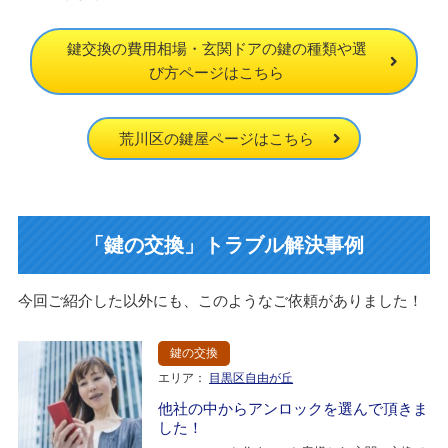
鍵交換の費用相場・玄関ドアの鍵の種類や選
び方ページはこちら
荒川区の鍵屋ページはこちら
「鍵の交換」トラブル解決事例
今回ご紹介した以外にも、このようなご依頼がありました！
鍵の交換
エリア：
目黒区自由が丘
他社の中からアンロックを選んで頂きま
した！