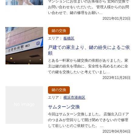
マンションにお住まいのお客様から 玄関の交換で
お問い合わせをいただいた。 管理人様からのお問
い合わせで、鍵の修理をお願い…
2021年01月23日
鍵の交換
エリア：
板橋区
戸建ての家主より、鍵の紛失によるご依
頼
とある一軒家から鍵交換の依頼がありました。家
主は鍵の紛失を理由に、安全性を高めるために全
ての鍵を交換したいと考えていまし…
2023年11月26日
鍵の交換
エリア：
横浜市港南区
サムターン交換
今回はサムターン交換しました。 店舗出入口ドア
のつまみが空回りして開け閉めできないので修理
して欲しいとのご依頼でした。 …
2021年04月04日