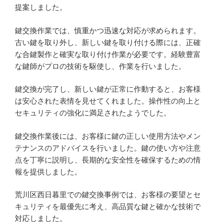
提案しました。
鍵交換作業では、慎重かつ迅速な対応が求められます。
古い鍵を取り外し、新しい鍵を取り付ける際には、正確
な合鍵製作と確実な取り付け作業が必要です。経験豊富
な鍵師がプロの技術を駆使し、作業を行いました。
鍵交換が完了し、新しい鍵が正常に作動すると、お客様
は安心された表情を見せてくれました。操作性の向上と
セキュリティの強化に満足されたようでした。
鍵交換作業後には、お客様に鍵の正しい使用方法やメン
テナンスのアドバイスを行いました。鍵の使い方や注意
点を丁寧に説明し、長期的な安全性を確保するための情
報を提供しました。
荒川区西日暮里での鍵交換事例では、お客様の要望とセ
キュリティを最優先に考え、高品質な鍵と確かな技術で
対応しました。