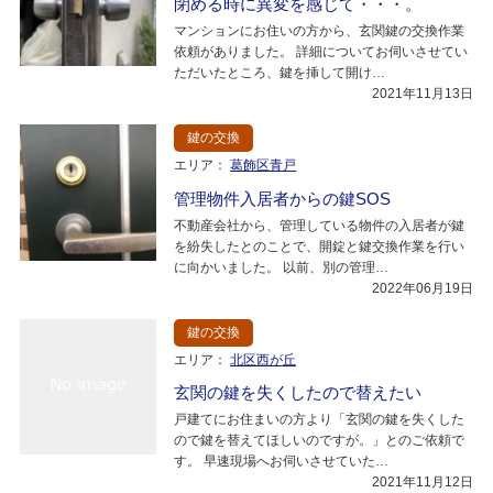
閉める時に異変を感じて・・・。
マンションにお住いの方から、玄関鍵の交換作業
依頼がありました。 詳細についてお伺いさせてい
ただいたところ、鍵を挿して開け…
2021年11月13日
鍵の交換
エリア：
葛飾区青戸
管理物件入居者からの鍵SOS
不動産会社から、管理している物件の入居者が鍵
を紛失したとのことで、開錠と鍵交換作業を行い
に向かいました。 以前、別の管理…
2022年06月19日
鍵の交換
エリア：
北区西が丘
玄関の鍵を失くしたので替えたい
戸建てにお住まいの方より「玄関の鍵を失くした
ので鍵を替えてほしいのですが。」とのご依頼で
す。 早速現場へお伺いさせていた…
2021年11月12日