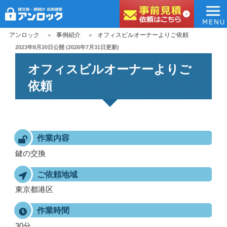
アンロック
コ
アンロック
事例紹介
オフィスビルオーナーよりご依頼
ン
投
2023年8月20日
公開 (
2026年7月31日
更新)
稿
テ
オフィスビルオーナーよりご
日:
ン
ツ
依頼
へ
ス
キ
ッ
作業内容
プ
鍵の交換
ご依頼地域
東京都港区
作業時間
30分