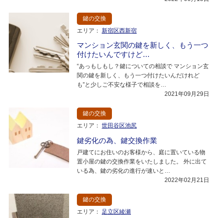
鍵の交換
エリア：
新宿区西新宿
マンション玄関の鍵を新しく、もう一つ
付けたいんですけど…
“あっもしもし？鍵についての相談で マンション玄
関の鍵を新しく、もう一つ付けたいんだけれど
も”と少しご不安な様子で相談を…
2021年09月29日
鍵の交換
エリア：
世田谷区池尻
鍵劣化の為、鍵交換作業
戸建てにお住いのお客様から、庭に置いている物
置小屋の鍵の交換作業をいたしました。 外に出て
いる為、鍵の劣化の進行が速いと…
2022年02月21日
鍵の交換
エリア：
足立区綾瀬