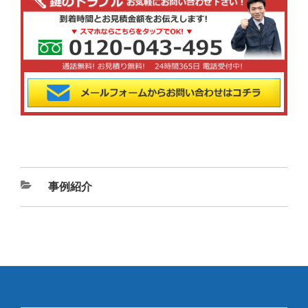
カ
事例紹介
テ
ゴ
リ
ー