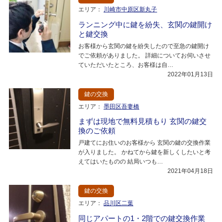
エリア：
川崎市中原区新丸子
ランニング中に鍵を紛失、玄関の鍵開け
と鍵交換
お客様から玄関の鍵を紛失したので至急の鍵開け
でご依頼がありました。 詳細についてお伺いさせ
ていただいたところ、お客様は自…
2022年01月13日
鍵の交換
エリア：
墨田区吾妻橋
まずは現地で無料見積もり 玄関の鍵交
換のご依頼
戸建てにお住いのお客様から 玄関の鍵の交換作業
が入りました。 かねてから鍵を新しくしたいと考
えてはいたものの 結局いつも…
2021年04月18日
鍵の交換
エリア：
品川区二葉
同じアパートの1・2階での鍵交換作業