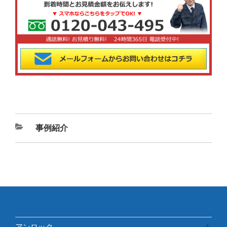
カ
事例紹介
テ
ゴ
リ
ー
アンロック