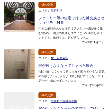
鍵の交換
エリア：
江戸川区
ファミリー層の住宅で行った鍵交換とセ
キュリティ対策
今回ご依頼のあった場所はファミリー層が多く住
む地域で、治安の良さも住民にとって重要なポイ
ントです。依頼主は、家を購入した…
2023年11月11日
鍵の交換
エリア：
世田谷区駒沢
鍵が抜けなくなってしまった場合
“鍵が抜けなくなって家に入れず困っている”と緊急
の相談が入った 以前より鍵が開けにくくなっては
居たが、気にせずにそのまま…
2021年08月03日
鍵の交換
エリア：
武蔵野市吉祥寺北町
鍵が回らなくなったので交換してほしい