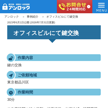
アンロック
コ
アンロック
事例紹介
オフィスビルにて鍵交換
ン
投
2023年6月1日
公開 (
2026年7月31日
更新)
稿
テ
オフィスビルにて鍵交換
日:
ン
ツ
へ
ス
キ
作業内容
ッ
鍵の交換
プ
ご依頼地域
東京都品川区
作業時間
30分