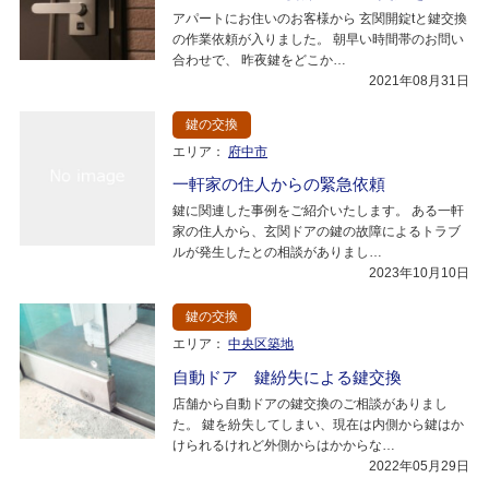
アパートにお住いのお客様から 玄関開錠tと鍵交換
の作業依頼が入りました。 朝早い時間帯のお問い
合わせで、 昨夜鍵をどこか…
2021年08月31日
鍵の交換
エリア：
府中市
一軒家の住人からの緊急依頼
鍵に関連した事例をご紹介いたします。 ある一軒
家の住人から、玄関ドアの鍵の故障によるトラブ
ルが発生したとの相談がありまし…
2023年10月10日
鍵の交換
エリア：
中央区築地
自動ドア 鍵紛失による鍵交換
店舗から自動ドアの鍵交換のご相談がありまし
た。 鍵を紛失してしまい、現在は内側から鍵はか
けられるけれど外側からはかからな…
2022年05月29日