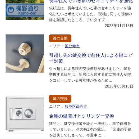
長年住んでいる家のセキュリティを強化
依頼主は、長年住んでいる家のセキュリティを強
化したいと考えていました。 現地に伺って既存の
鍵を確認したところ、古いタイプ…
2023年11月18日
鍵の交換
エリア：
国分寺市
引越し先の鍵交換で前住人による鍵コピ
ー対策
引っ越しによる鍵の交換依頼がありました。鍵を
交換する目的は、新居に入居する前に前住人が鍵
をコピーしている可能性があるため…
2023年05月15日
鍵の交換
エリア：
杉並区高円寺
金庫の鍵開けとシリンダー交換
鍵開け、鍵交換作業を終え一段落し、車で待機を
していました。 その時1本の電話。 「金庫の子鍵
を紛失してしまって、今週中に…