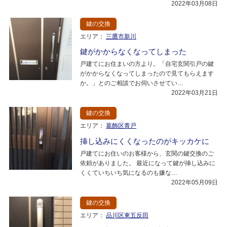
2022年03月08日
鍵の交換
エリア：
三鷹市新川
鍵がかからなくなってしまった
戸建てにお住まいの方より。「自宅玄関引戸の鍵
がかからなくなってしまったので見てもらえます
か。」とのご相談でお伺いさせてい…
2022年03月21日
鍵の交換
エリア：
葛飾区青戸
挿し込みにくくなったのがキッカケに
戸建てにお住いのお客様から、玄関の鍵交換のご
依頼がありました。 最近になって鍵が挿し込みに
くくていちいち気になるのも嫌な…
2022年05月09日
鍵の交換
エリア：
品川区東五反田