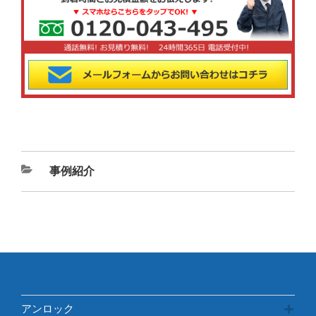
カ
事例紹介
テ
ゴ
リ
ー
アンロック