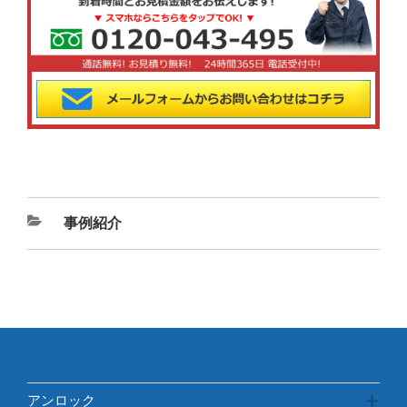
カ
事例紹介
テ
ゴ
リ
ー
アンロック