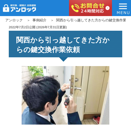
アンロック
コ
アンロック
事例紹介
関西から引っ越してきた方からの鍵交換作業依
ン
投
2022年7月2日
公開 (
2026年7月31日
更新)
稿
テ
関西から引っ越してきた方か
日:
ン
ツ
らの鍵交換作業依頼
へ
ス
キ
ッ
プ