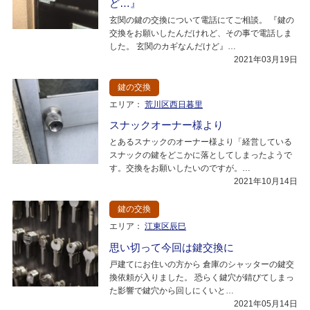
ど…』
玄関の鍵の交換について電話にてご相談。 『鍵の
交換をお願いしたんだけれど、その事で電話しま
した。 玄関のカギなんだけど』…
2021年03月19日
鍵の交換
エリア：
荒川区西日暮里
スナックオーナー様より
とあるスナックのオーナー様より「経営している
スナックの鍵をどこかに落としてしまったようで
す。交換をお願いしたいのですが。…
2021年10月14日
鍵の交換
エリア：
江東区辰巳
思い切って今回は鍵交換に
戸建てにお住いの方から 倉庫のシャッターの鍵交
換依頼が入りました。 恐らく鍵穴が錆びてしまっ
た影響で鍵穴から回しにくいと…
2021年05月14日