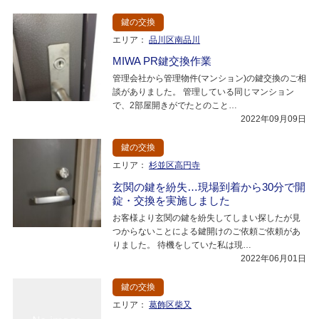
鍵の交換
エリア：
品川区南品川
MIWA PR鍵交換作業
管理会社から管理物件(マンション)の鍵交換のご相
談がありました。 管理している同じマンション
で、2部屋開きがでたとのこと…
2022年09月09日
鍵の交換
エリア：
杉並区高円寺
玄関の鍵を紛失…現場到着から30分で開
錠・交換を実施しました
お客様より玄関の鍵を紛失してしまい探したが見
つからないことによる鍵開けのご依頼ご依頼があ
りました。 待機をしていた私は現…
2022年06月01日
鍵の交換
エリア：
葛飾区柴又