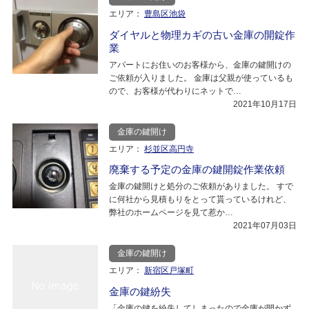
エリア：
豊島区池袋
ダイヤルと物理カギの古い金庫の開錠作
業
アパートにお住いのお客様から、金庫の鍵開けの
ご依頼が入りました。 金庫は父親が使っているも
ので、お客様が代わりにネットで…
2021年10月17日
金庫の鍵開け
エリア：
杉並区高円寺
廃棄する予定の金庫の鍵開錠作業依頼
金庫の鍵開けと処分のご依頼がありました。 すで
に何社から見積もりをとって貰っているけれど、
弊社のホームページを見て惹か…
2021年07月03日
金庫の鍵開け
エリア：
新宿区戸塚町
金庫の鍵紛失
「金庫の鍵を紛失してしまったので金庫が開かず