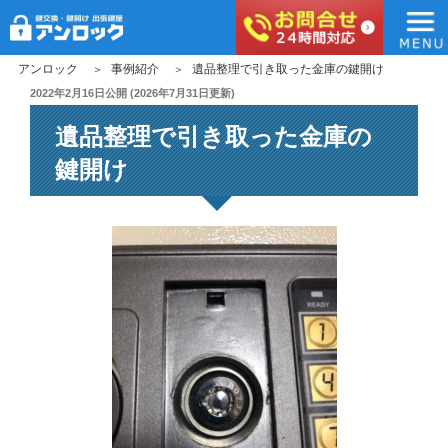
アンロック
コ
アンロック
事例紹介
遺品整理で引き取った金庫の鍵開け
ン
投
2022年2月16日
公開 (
2026年7月31日
更新)
稿
テ
遺品整理で引き取った金庫の
日:
ン
ツ
鍵開け
へ
ス
キ
ッ
プ