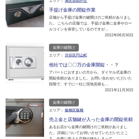
エリア：
港区自由が丘
手提げ金庫の開錠作業
店舗から手提げ金庫の鍵開けのご依頼がありまし
た。 こちらの店舗では、手提げ金庫に金券やロー
ルコインを保管しているのですが…
2022年06月30日
金庫の鍵開け
エリア：
渋谷区円山町
他社では〇〇万の金庫開錠・・？
アパートにおすまいの方から、ダイヤル式金庫の
開錠依頼がありました。 お問い合わせいただいた
段階で、すでに一社に現地見積も…
2021年11月30日
金庫の鍵開け
エリア：
板橋区板橋
売上金と店舗鍵が入った金庫の開錠依頼
あるお店から金庫の鍵開けのご依頼がありまし
た。 詳細についてお伺いさせていただいたとこ
ろ、金庫に売上と店舗の鍵をしまって…