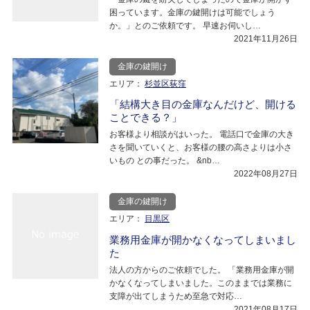
困っています。金庫の鍵開けは可能でしょう
か。」とのご依頼です。 早速お伺いし…
2021年11月26日
金庫の鍵開け
エリア：
杉並区荻窪
「結構大き目の金庫なんだけど、開ける
ことできる？」
お客様より相談がはいった。 電話口で金庫の大き
さを聞いていくと、お客様の腰の高さよりは小さ
いもの との事だった。 &nb…
2022年08月27日
金庫の鍵開け
エリア：
目黒区
業務用金庫が開かなくなってしまいまし
た
法人の方からのご依頼でした。 「業務用金庫が開
かなくなってしまいました。このままでは業務に
支障が出てしまうため至急で対応…
2021年08月17日