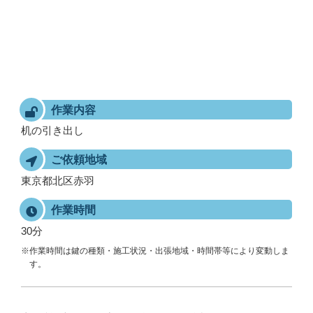
作業内容
机の引き出し
ご依頼地域
東京都北区赤羽
作業時間
30分
※作業時間は鍵の種類・施工状況・出張地域・時間帯等により変動しま
す。