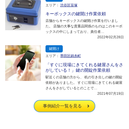
エリア：
渋谷区笹塚
キーボックスの鍵開け作業依頼
店舗からキーボックスの鍵開け作業を行いまし
た。 店舗の大事な貴重品関係のものはこのキーボ
ックスの中にしまっており、責任者…
2022年02月28日
鍵開け
エリア：
墨田区錦糸町
「すぐに現場にきてくれる鍵屋さんをさ
がしている！」鍵の開錠作業依頼
駅近くの店舗の方から、 机の引き出しの鍵の開錠
依頼がありました。 すぐに現場にきてくれる鍵屋
さんをさがしているとのことで…
2021年07月19日
事例紹介一覧を見る