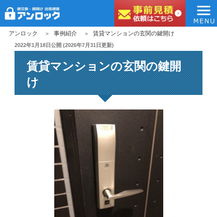
アンロック
コ
アンロック
事例紹介
賃貸マンションの玄関の鍵開け
ン
投
2022年1月18日
公開 (
2026年7月31日
更新)
稿
テ
賃貸マンションの玄関の鍵開
日:
ン
ツ
け
へ
ス
キ
ッ
プ