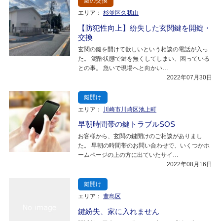
鍵の交換
エリア：
杉並区久我山
【防犯性向上】紛失した玄関鍵を開錠・
交換
玄関の鍵を開けて欲しいという相談の電話が入っ
た。 泥酔状態で鍵を無くしてしまい、困っている
との事。 急いで現場へと向かい…
2022年07月30日
鍵開け
エリア：
川崎市川崎区池上町
早朝時間帯の鍵トラブルSOS
お客様から、玄関の鍵開けのご相談がありまし
た。 早朝の時間帯のお問い合わせで、いくつかホ
ームページの上の方に出ていたサイ…
2022年08月16日
鍵開け
エリア：
豊島区
鍵紛失、家に入れません