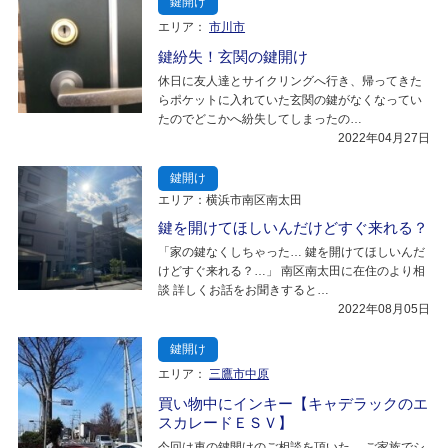
鍵開け
エリア：
市川市
鍵紛失！玄関の鍵開け
休日に友人達とサイクリングへ行き、帰ってきた
らポケットに入れていた玄関の鍵がなくなってい
たのでどこかへ紛失してしまったの…
2022年04月27日
鍵開け
エリア：横浜市南区南太田
鍵を開けてほしいんだけどすぐ来れる？
「家の鍵なくしちゃった… 鍵を開けてほしいんだ
けどすぐ来れる？…」 南区南太田に在住のより相
談 詳しくお話をお聞きすると…
2022年08月05日
鍵開け
エリア：
三鷹市中原
買い物中にインキー【キャデラックのエ
スカレードＥＳＶ】
今回は車の鍵開けのご相談を頂いた。 ご家族でシ