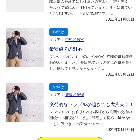
駅近郊の戸建てにお住まいの方より「鍵を失くし
たようで家に入れず困っています。すぐに来てい
ただけますか。」とのご依頼です。…
2021年11月08日
鍵開け
エリア：
中野区若宮
最安値での対応
マンションにお住いのお客様から 玄関の鍵解錠依
頼が入りました。 外出先でいつの間にか鍵を失く
し、探しても見つからなかった…
2021年05月12日
鍵開け
エリア：
豊島区巣鴨
突発的なトラブルが起きても大丈夫！！
マンションにお住まいのお客様から玄関の交換の
開錠のご相談が入った。 帰宅して初めて鍵がない
ことに気づき、 出張先のホテル…
2021年01月22日