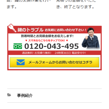
カ
事例紹介
テ
ゴ