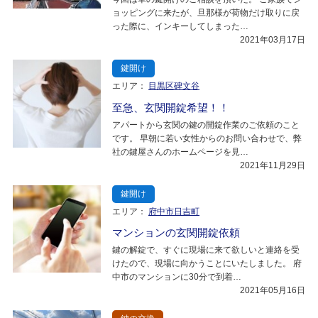
ョッピングに来たが、旦那様が荷物だけ取りに戻
った際に、インキーしてしまった…
2021年03月17日
鍵開け
エリア：
目黒区碑文谷
至急、玄関開錠希望！！
アパートから玄関の鍵の開錠作業のご依頼のこと
です。 早朝に若い女性からのお問い合わせで、弊
社の鍵屋さんのホームページを見…
2021年11月29日
鍵開け
エリア：
府中市日吉町
マンションの玄関開錠依頼
鍵の解錠で、すぐに現場に来て欲しいと連絡を受
けたので、現場に向かうことにいたしました。 府
中市のマンションに30分で到着…
2021年05月16日