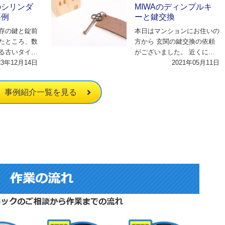
のシリンダ
MIWAのディンプルキ
事例
ーと鍵交換
存の鍵と錠前
本日はマンションにお住いの
たところ、数
方から 玄関の鍵交換の依頼
る古いタイプ
がございました。 近くに作
でした。これ
23年12月14日
業員が待機していたこともあ
2021年05月11日
現…
り、 まずは出張…
事例紹介一覧を見る