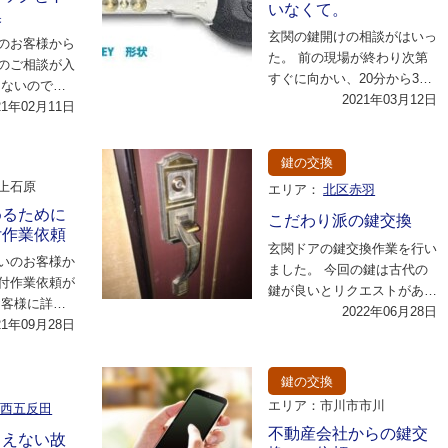
いなくて。
換
玄関の鍵開けの相談がはいっ
のお客様から
た。 前の現場が終わり次第
のご相談が入
すぐに向かい、20分から30
はないので明
分程度で到着。 事情を伺う
2021年03月12日
わせてきて貰
21年02月11日
と「どこかで鍵…
要…
鍵の交換
上石原
エリア：
北区赤羽
めるために
こだわり派の鍵交換
付作業依頼
玄関ドアの鍵交換作業を行い
いのお客様か
ました。 今回の鍵は古代の
付作業依頼が
鍵が良いとリクエストがあり
お客様に詳細
ましたので、鍵交換作業を得
2022年06月28日
させていただ
21年09月28日
意とする作業員に…
近…
鍵の交換
エリア：市川市市川
区西五反田
不動産会社からの鍵交
りえない故