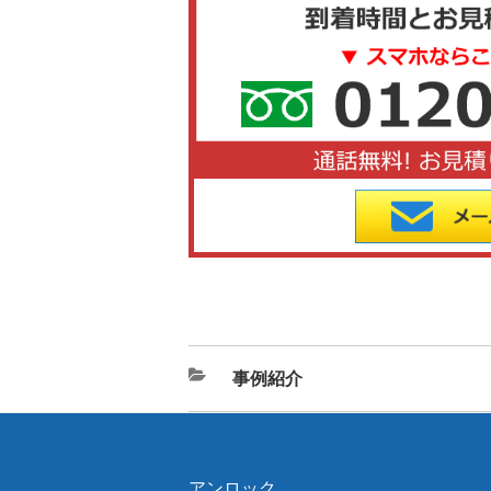
カ
事例紹介
テ
ゴ
リ
アンロック