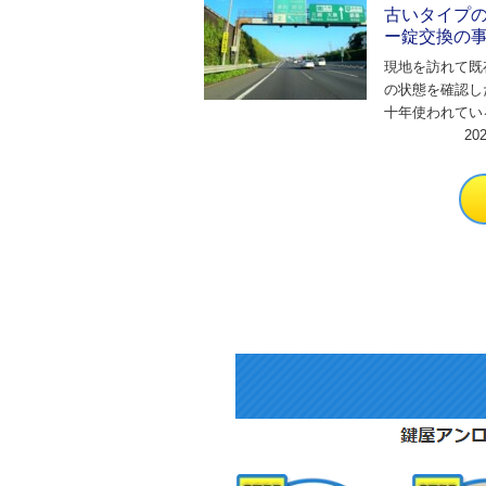
古いタイプ
ー錠交換の
現地を訪れて既
の状態を確認し
十年使われてい
のシリンダー錠
20
らの古い鍵は、