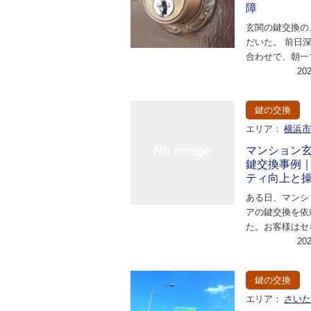
障
玄関の鍵交換の
だいた。 前日
合わせで、朝一
ただくことに。 
20
年くらい使用し
鍵の交換
エリア：
横浜
マンション
鍵交換事例
ティ向上と
ある日、マンシ
アの鍵交換を依
た。お客様はセ
向上と、古くな
20
合を解消したい
鍵の交換
エリア：
さい