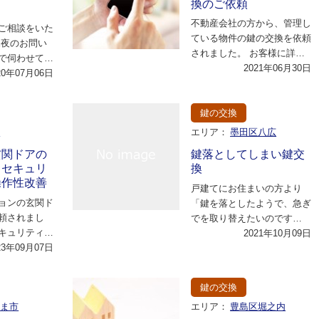
換のご依頼
不動産会社の方から、管理し
ご相談をいた
ている物件の鍵の交換を依頼
深夜のお問い
されました。 お客様に詳細
で伺わせてい
についてお伺いさせていただ
2021年06月30日
今回は、20
20年07月06日
いたところ、お客…
…
鍵の交換
市
エリア：
墨田区八広
玄関ドアの
鍵落としてしまい鍵交
｜セキュリ
換
操作性改善
戸建てにお住まいの方より
ョンの玄関ド
「鍵を落としたようで、急ぎ
頼されまし
でを取り替えたいのです
キュリティの
が。」とのご依頼です。早速
2021年10月09日
った鍵の不具
23年09月07日
ご自宅までお伺いさせて…
との…
鍵の交換
たま市
エリア：
豊島区堀之内