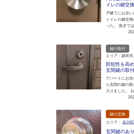
イレの鍵交
戸建てにお住い
トイレの鍵交換
った。 急ぎで
日の午前中に合
20
えるか？とのご
鍵の取付
エリア：調布市
防犯性を高
玄関鍵の取
アパートにお住
ら玄関の鍵の取
入りました。 
についてお伺い
20
いたところ、最
鍵の交換
エリア：
品川
玄関鍵のあ