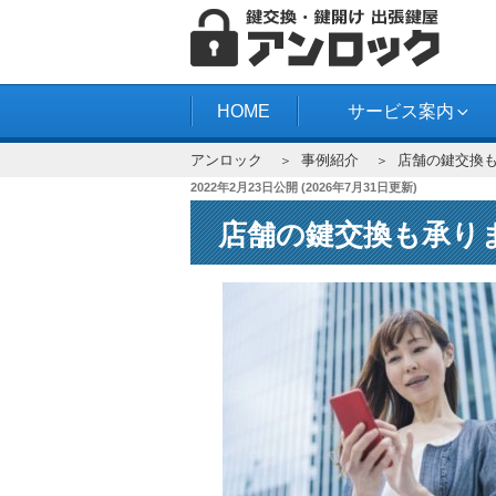
コ
ン
テ
アンロック
ン
HOME
サービス案内
ツ
アンロック
事例紹介
店舗の鍵交換
へ
投
2022年2月23日
公開 (
2026年7月31日
更新)
ス
稿
キ
店舗の鍵交換も承り
日:
ッ
プ