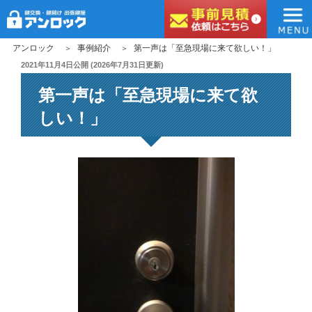
アンロック
コ
アンロック
事例紹介
第一声は「至急現場に来て欲しい！」
ン
投
2021年11月4日
公開 (
2026年7月31日
更新)
稿
テ
第一声は「至急現場に来て欲
日:
ン
ツ
しい！」
へ
ス
キ
ッ
プ