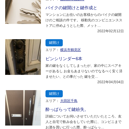
バイクの鍵開けと鍵作成と
マンションにお住いのお客様からのバイクの鍵開
けのご相談の件です。 移動先のコンビニエンスス
トアに停めようとした際、メット…
2022年02月12日
鍵開け
エリア：
横浜市鶴見区
ピンシリンダー6本
家の鍵をなくしてしまったが、家の中にスペアキ
ーがあるし お金もあまりないのでなるべく安く済
ませたい、との事だった 鍵を交…
2022年04月04日
鍵開け
エリア：
大田区千鳥
酔っぱらって鍵紛失。
詳細についてお伺いさせていただいたところ、友
人と自宅で飲み会をしていた際に、コンビニまで
お酒を買いに行った際、酔っぱらっ…