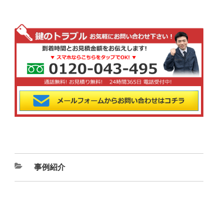
カ
事例紹介
テ
ゴ
リ
ー