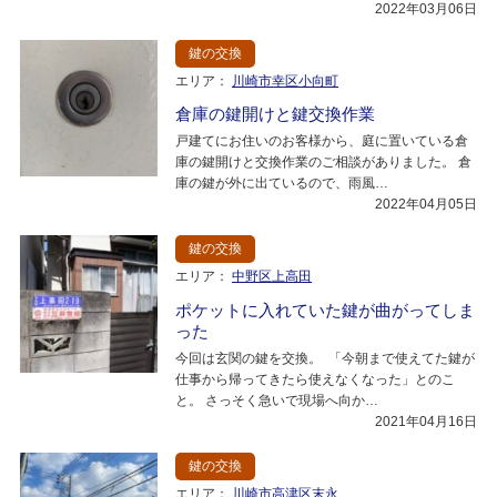
2022年03月06日
鍵の交換
エリア：
川崎市幸区小向町
倉庫の鍵開けと鍵交換作業
戸建てにお住いのお客様から、庭に置いている倉
庫の鍵開けと交換作業のご相談がありました。 倉
庫の鍵が外に出ているので、雨風…
2022年04月05日
鍵の交換
エリア：
中野区上高田
ポケットに入れていた鍵が曲がってしま
った
今回は玄関の鍵を交換。 「今朝まで使えてた鍵が
仕事から帰ってきたら使えなくなった」とのこ
と。 さっそく急いで現場へ向か…
2021年04月16日
鍵の交換
エリア：
川崎市高津区末永