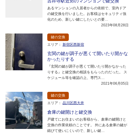
吉祥寺駅近郊のマンションで鍵交換
あるマンションの入居者からの依頼で、室内ドア
の鍵交換を行いました。お客様はセキュリティ強
化のため、新しい鍵にしたいとの要…
2023年08月28日
鍵の交換
エリア：
新宿区西新宿
玄関の鍵が調子が悪くて開いたり開かな
かったりする
『玄関の鍵が調子が悪くて開いたり開かなかった
りする』と鍵交換の相談をもらったのだった。 ス
ケジュール等を確認の上、専門ス…
2021年06月05日
鍵の交換
エリア：
品川区西大井
倉庫の鍵開けと鍵交換
戸建てにお住まいのお客様から、倉庫の鍵開けと
交換の作業依頼のことです。 外にある倉庫の鍵が
錆びて使いにくいので、新しい鍵…