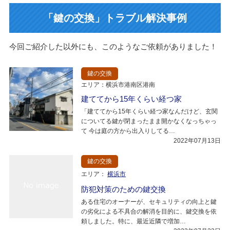
「鍵の交換」トラブル解決事例
今回ご紹介した以外にも、このようなご依頼がありました！
鍵の交換
エリア：横浜市港南区港南
建ててから15年くらい経つ家
「建ててから15年くらい経つ家なんだけど、玄関
についてる鍵が閉まったまま開かなくなっちゃっ
て 今は庭の方から出入りしてる…
2022年07月13日
鍵の交換
エリア：
横浜市
防犯対策のための鍵交換
ある住宅のオーナーが、セキュリティの向上と鍵
の劣化による不具合の解消を目的に、鍵交換を依
頼しました。特に、最近近隣で増加…