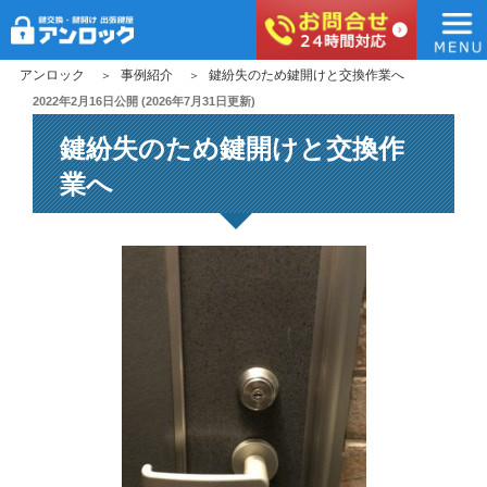
アンロック
コ
アンロック
事例紹介
鍵紛失のため鍵開けと交換作業へ
ン
投
2022年2月16日
公開 (
2026年7月31日
更新)
稿
テ
鍵紛失のため鍵開けと交換作
日:
ン
ツ
業へ
へ
ス
キ
ッ
プ