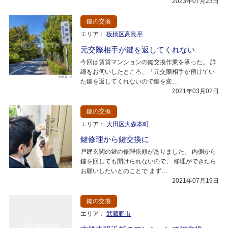
2023年07月23日
鍵の交換
エリア：
板橋区高島平
元交際相手が鍵を返してくれない
今回は賃貸マンションの鍵交換作業を承った。 詳
細をお伺いしたところ、「元交際相手が預けてい
た鍵を返してくれないので鍵を変…
2021年03月02日
鍵の交換
エリア：
大田区大森本町
鍵修理から鍵交換に
戸建玄関の鍵の修理依頼がありました。 内側から
鍵を回しても開けられないので、 修理ができたら
お願いしたいとのことで まず…
2021年07月19日
鍵の交換
エリア：
武蔵野市