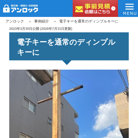
アンロック
コ
アンロック
事例紹介
電子キーを通常のディンプルキーに
ン
投
2023年3月30日
公開 (
2026年7月31日
更新)
稿
テ
電子キーを通常のディンプル
日:
ン
ツ
キーに
へ
ス
キ
ッ
プ