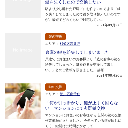
鍵を失くしたので交換したい
駅より少し離れた戸建てにお住まいの方より「鍵
を失くしてしまったので鍵を取り替えたいのです
が。最短でどのくらいで対応してい…
2021年09月27日
鍵の交換
エリア：
杉並区高井戸
倉庫の鍵を紛失してしまいました
戸建てにお住まいのお客様より「庭の倉庫の鍵を
紛失してしまった。鍵を作るか交換してほし
い。」とのご依頼を頂きました。 詳細…
2021年08月20日
鍵の交換
エリア：
荒川区南千住
「何か引っ掛かり、鍵が上手く回らな
い」マンションにて玄関鍵交換
マンションにお住いのお客様から 玄関の鍵の交換
作業依頼が入りました。 今使っている鍵が回しに
くく、鍵開けに時間がかかって…