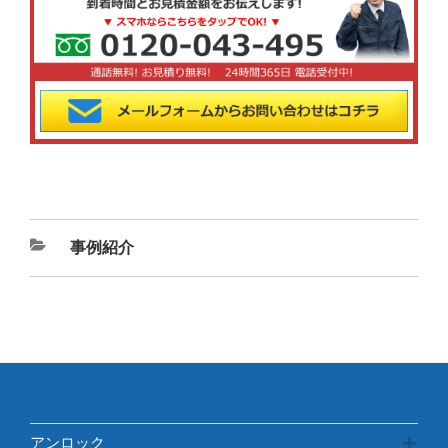
カ
事例紹介
テ
ゴ
リ
ー
アンロック