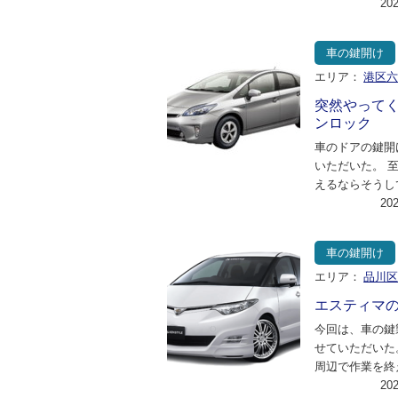
ップワゴン・ス
20
ルスピリットで
車の鍵開け
エリア：
港区
突然やって
ンロック
車のドアの鍵開
いただいた。 
えるならそうし
ことだったので
20
機している作業
車の鍵開け
エリア：
品川
エスティマ
今回は、車の鍵
せていただいた
周辺で作業を終
ったので、20
20