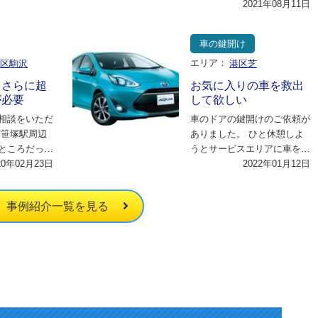
開けようと鍵穴に挿し込んだ
2021年08月11日
今…
ものの 異変を感じ…
車の鍵開け
谷区駒沢
エリア：
港区芝
、さらに超
お気に入りの車を救出
が必要
して欲しい
相談をいただ
車のドアの鍵開けのご依頼が
ど笹塚駅周辺
ありました。 ひと休憩しよ
ところだった
うとサービスエリアに車を停
で現場に到着
20年02月23日
めようとして、そのまま車の
2022年01月12日
…
鍵を車内にとじこ…
事例紹介一覧を見る