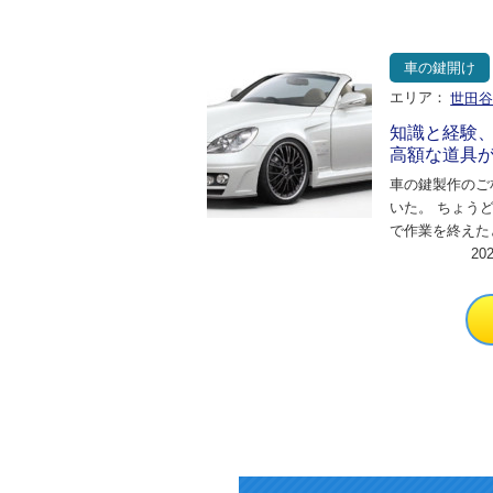
に到着した。 
車の鍵開け
エリア：
世田
知識と経験
高額な道具
車の鍵製作のご
いた。 ちょう
で作業を終えた
ので 20分ほど
20
した。 今回の