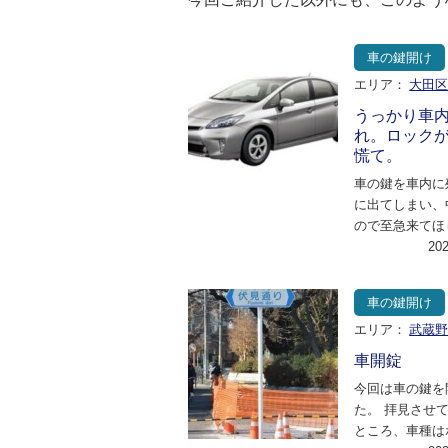
車の鍵開け
エリア：
大田
うっかり車
れ。ロック
慌て。
車の鍵を車内に
に出てしまい、
ので至急来てほ
絡。うっかり鍵
20
たままロックし
車の鍵開け
エリア：
武蔵
車開錠
今回は車の鍵を
た。 拝見させ
ところ、車種は