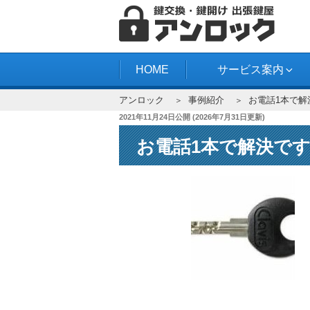
コ
ン
テ
アンロック
ン
HOME
サービス案内
ツ
アンロック
事例紹介
お電話1本で解
へ
投
2021年11月24日
公開 (
2026年7月31日
更新)
ス
稿
キ
お電話1本で解決で
日:
ッ
プ