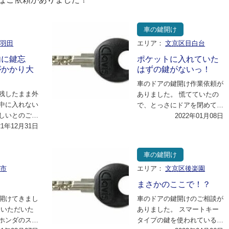
車の鍵開け
区羽田
エリア：
文京区目白台
内に鍵忘
ポケットに入れていた
がかかり大
はずの鍵がないっ！
車のドアの鍵開け作業依頼が
残したまま外
ありました。 慌てていたの
中に入れない
で、とっさにドアを閉めてし
しいとのご連
まい鍵がかかってしまったの
2022年01月08日
を車内に忘れ
21年12月31日
で助けて欲しいと…
て…
車の鍵開け
野市
エリア：
文京区後楽園
まさかのここで！？
開けてきまし
車のドアの鍵開けのご相談が
ていただいた
ありました。 スマートキー
ホンダのステ
タイプの鍵を使われているの