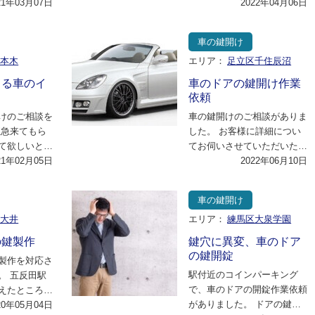
パーダ・クー
21年03月07日
ですが、その鍵が反応しなく
2022年04月06日
し…
て困ってしまって…
車の鍵開け
六本木
エリア：
足立区千住辰沼
くる車のイ
車のドアの鍵開け作業
依頼
けのご相談を
車の鍵開けのご相談がありま
至急来てもら
した。 お客様に詳細につい
て欲しいとの
てお伺いさせていただいたと
、 港区で待
21年02月05日
ころ、父親に1日車を借りて
2022年06月10日
員…
出かけることにし…
車の鍵開け
区大井
エリア：
練馬区大泉学園
の鍵製作
鍵穴に異変、車のドア
の鍵開錠
製作を対応さ
駅付近のコインパーキング
。 五反田駅
で、車のドアの開錠作業依頼
えたところだ
がありました。 ドアの鍵を
分ほどで現場
20年05月04日