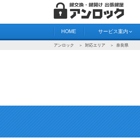
コ
ン
テ
アンロック
ン
HOME
サービス案内
ツ
アンロック
対応エリア
奈良県
へ
ス
キ
ッ
プ