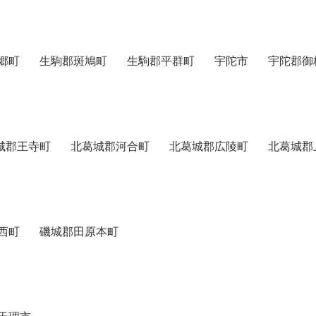
郷町
生駒郡斑鳩町
生駒郡平群町
宇陀市
宇陀郡御
城郡王寺町
北葛城郡河合町
北葛城郡広陵町
北葛城郡
西町
磯城郡田原本町