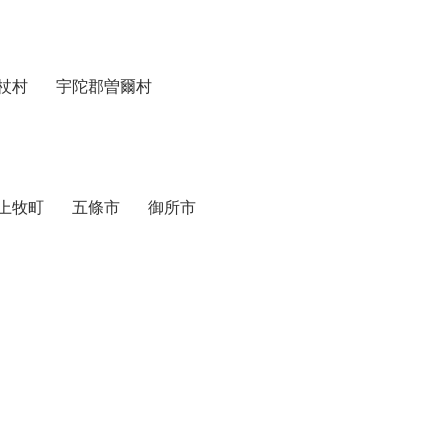
杖村
宇陀郡曽爾村
上牧町
五條市
御所市