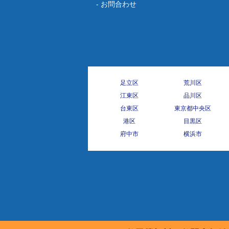
お問合わせ
足立区
荒川区
江東区
品川区
台東区
東京都中央区
港区
目黒区
府中市
横浜市