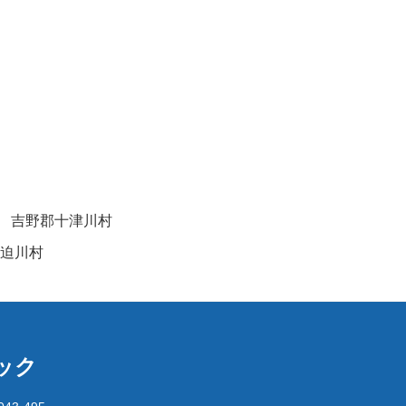
吉野郡十津川村
迫川村
ック