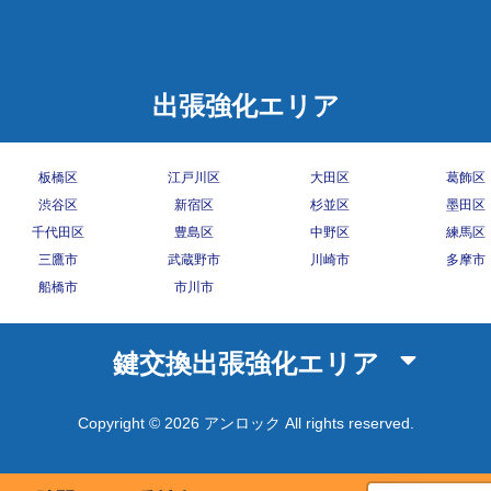
出張強化エリア
板橋区
江戸川区
大田区
葛飾区
渋谷区
新宿区
杉並区
墨田区
千代田区
豊島区
中野区
練馬区
三鷹市
武蔵野市
川崎市
多摩市
船橋市
市川市
鍵交換出張強化エリア
Copyright © 2026 アンロック All rights reserved.