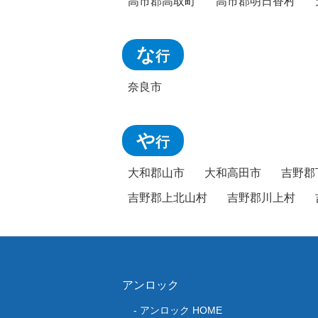
高市郡高取町
高市郡明日香村
な
行
奈良市
や
行
大和郡山市
大和高田市
吉野郡
吉野郡上北山村
吉野郡川上村
アンロック
アンロック HOME