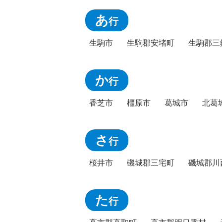
あ
行
生駒市
生駒郡安堵町
生駒郡三
か
行
香芝市
橿原市
葛城市
北葛
さ
行
桜井市
磯城郡三宅町
磯城郡川
た
行